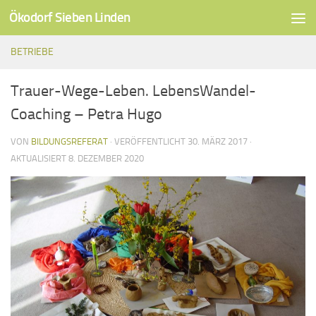
Ökodorf Sieben Linden
Unter dem Inhalt
BETRIEBE
Trauer-Wege-Leben. LebensWandel-
Coaching – Petra Hugo
VON
BILDUNGSREFERAT
· VERÖFFENTLICHT
30. MÄRZ 2017
·
AKTUALISIERT
8. DEZEMBER 2020