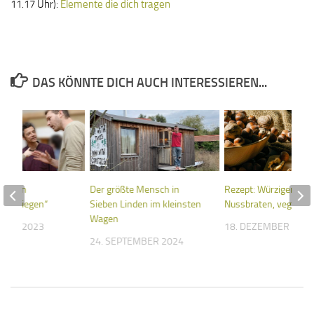
11.17 Uhr):
Elemente die dich tragen
DAS KÖNNTE DICH AUCH INTERESSIEREN...
it den
Der größte Mensch in
Rezept: Würziger
reterkriegen“
Sieben Linden im kleinsten
Nussbraten, vegan
Wagen
MBER 2023
18. DEZEMBER 202
24. SEPTEMBER 2024