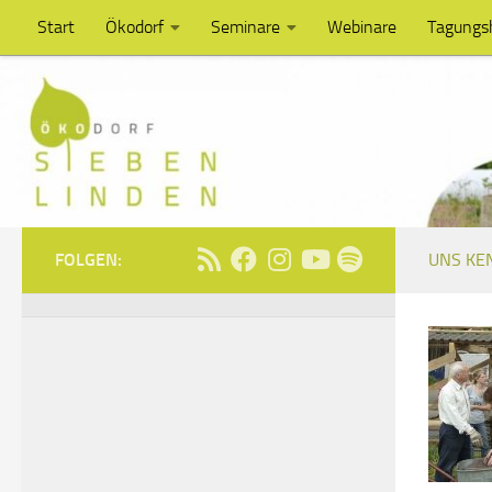
Start
Ökodorf
Seminare
Webinare
Tagungs
Unter dem Inhalt
FOLGEN:
UNS KE