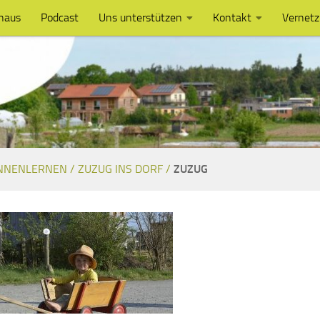
haus
Podcast
Uns unterstützen
Kontakt
Vernet
NNENLERNEN /
ZUZUG INS DORF /
ZUZUG