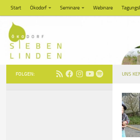
Start
Ökodorf
Seminare
Webinare
Tagungs
Unter dem Inhalt
FOLGEN:
UNS KE