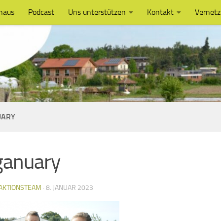
haus
Podcast
Uns unterstützen
Kontakt
Vernet
UARY
ganuary
AKTIONSTEAM
·
8. JANUAR 2023