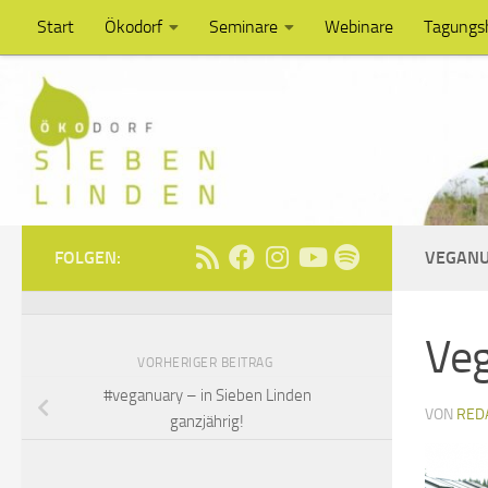
Start
Ökodorf
Seminare
Webinare
Tagungs
Unter dem Inhalt
FOLGEN:
VEGAN
Ve
VORHERIGER BEITRAG
#veganuary – in Sieben Linden
VON
RED
ganzjährig!