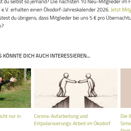
st du selbst so jemand? Die nächsten 10 Neu-Mitglieder im 
 e.V. erhalten einen Ökodorf-Jahreskalender 2026.
Jetzt Mit
test du übrigens, dass Mitglieder bei uns 5 € pro Übernach
n?
 KÖNNTE DICH AUCH INTERESSIEREN...
cht nur in
Corona-Aufarbeitung und
Die 
Entpolarisierungs-Arbeit im Ökodorf
Simo
Podc