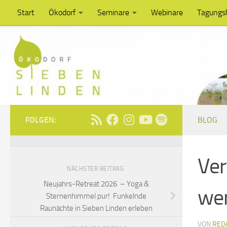
Start
Ökodorf
Seminare
Webinare
Tagungs
Unter dem Inhalt
FOLGEN:
BLOG
Ver
NÄCHSTER BEITRAG
Neujahrs-Retreat 2026 – Yoga &
we
Sternenhimmel pur! Funkelnde
Raunächte in Sieben Linden erleben
VON
RED