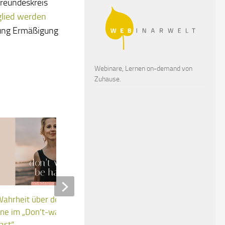
Freundeskreis
glied werden
tung Ermäßigung
Webinare, Lernen on-demand von
Zuhause.
Wahrheit über den Ausstieg.
Stop Trinity! Wir sagen n
ne im „Don’t-waste-be-happy-
entfernt von Sieben Linde
ast“
130 Hektar zubauen