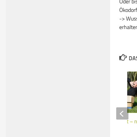
Oder bi
Ökodorf
-> Wuss
erhalte
DAS
Wohnraumknappheit – ni
Berlin, auch bei uns!