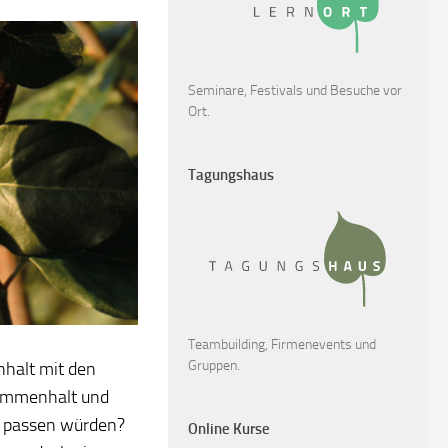
Seminare, Festivals und Besuche vor
Ort.
Tagungshaus
Teambuilding, Firmenevents und
Gruppen.
nhalt mit den
ammenhalt und
n passen würden?
Online Kurse