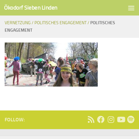
Ökodorf Sieben Linden
Unter dem Inhalt
VERNETZUNG /
POLITISCHES ENGAGEMENT /
POLITISCHES
ENGAGEMENT
FOLLOW: