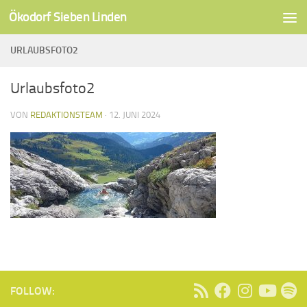
Ökodorf Sieben Linden
Unter dem Inhalt
URLAUBSFOTO2
Urlaubsfoto2
VON
REDAKTIONSTEAM
·
12. JUNI 2024
FOLLOW: