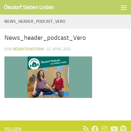
Ökodorf Sieben Linden
Unter dem Inhalt
NEWS_HEADER_PODCAST_VERO
News_header_podcast_Vero
VON
REDAKTIONSTEAM
·
22. APRIL 2022
FOLGEN: