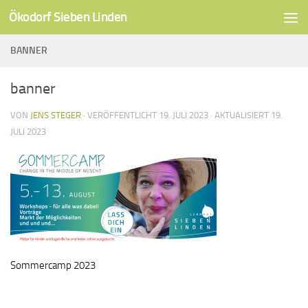
Ökodorf Sieben Linden
Unter dem Inhalt
BANNER
banner
VON
JENS STEGER
· VERÖFFENTLICHT
19. JULI 2023
· AKTUALISIERT
19.
JULI 2023
Sommercamp 2023