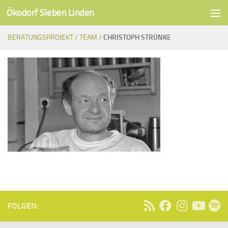
Ökodorf Sieben Linden
Unter dem Inhalt
BERATUNGSPROJEKT /
TEAM /
CHRISTOPH STRÜNKE
FOLGEN: