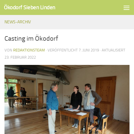
Ökodorf Sieben Linden
Unter dem Inhalt
NEWS-ARCHIV
Casting im Ökodorf
VON
REDAKTIONSTEAM
· VERÖFFENTLICHT
7. JUNI 2019
· AKTUALISIERT
23. FEBRUAR 2022