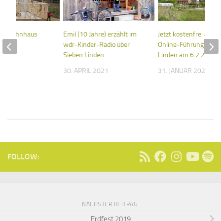
te Wohnhaus
Emil (10 Jahre) erzählt im
Jetzt kostenfrei anme
wdr-Kinder-Radio über
Online-Führung Sieb
Sieben Linden
Linden am 6.2.22
 2019
30. APRIL 2021
31. JANUAR 2022
FOLLOW:
NÄCHSTER BEITRAG
Erdfest 2019