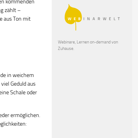
 den kommenden
g zählt –
te aus Ton mit
Webinare, Lernen on-demand von
Zuhause.
nde in weichem
viel Geduld aus
eine Schale oder
eder ermöglichen.
öglichkeiten: