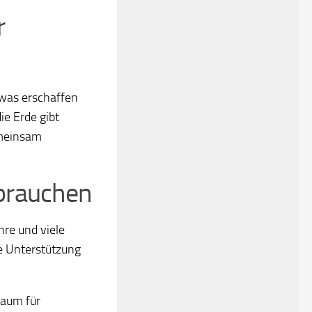
r
was erschaffen
e Erde gibt
emeinsam
brauchen
ahre und viele
e Unterstützung
Raum für