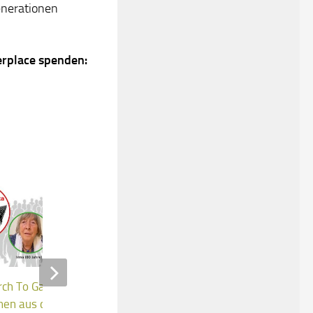
enerationen
terplace spenden:
ch To Gaza – Mit drei
Unser Experiment Mini-
innen aus dem Ökodorf
Biogasanlage nimmt wieder