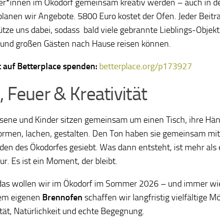
er*innen im Ökodorf gemeinsam kreativ werden – auch in
planen wir Angebote. 5800 Euro kostet der Ofen. Jeder Beitra
ütze uns dabei, sodass bald viele gebrannte Lieblings-Objek
 und großen Gästen nach Hause reisen können.
t auf Betterplace spenden:
betterplace.org/p173927
, Feuer & Kreativität
ene und Kinder sitzen gemeinsam um einen Tisch, ihre Hä
ormen, lachen, gestalten. Den Ton haben sie gemeinsam mit 
en des Ökodorfes gesiebt. Was dann entsteht, ist mehr als 
ur. Es ist ein Moment, der bleibt.
as wollen wir im Ökodorf im Sommer 2026 – und immer wi
nem eigenen
Brennofen
schaffen wir langfristig vielfältige M
ität, Natürlichkeit und echte Begegnung.