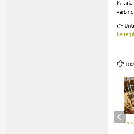
Kreativ
verbind
👉
Unte
betterp
DAS
Deutschlandfunk-Beitr
Gemeinschaften