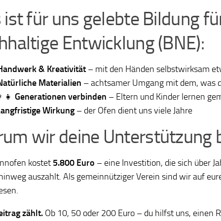
 ist für uns gelebte Bildung fü
hhaltige Entwicklung (BNE):
Handwerk & Kreativität
– mit den Händen selbstwirksam et
Natürliche Materialien
– achtsamer Umgang mit dem, was di
👩‍👧
Generationen verbinden
– Eltern und Kinder lernen g
angfristige Wirkung
– der Ofen dient uns viele Jahre
um wir deine Unterstützung 
nnofen kostet
5.800 Euro
– eine Investition, die sich über J
inweg auszahlt. Als gemeinnütziger Verein sind wir auf eur
esen.
itrag zählt.
Ob 10, 50 oder 200 Euro – du hilfst uns, einen 