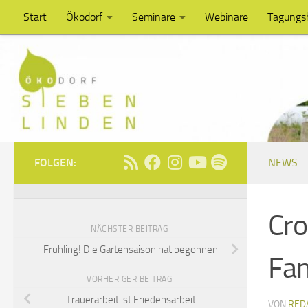
Start
Ökodorf
Seminare
Webinare
Tagungs
Unter dem Inhalt
FOLGEN:
NEWS
Cro
NÄCHSTER BEITRAG
Frühling! Die Gartensaison hat begonnen
Fam
VORHERIGER BEITRAG
Trauerarbeit ist Friedensarbeit
VON
RED