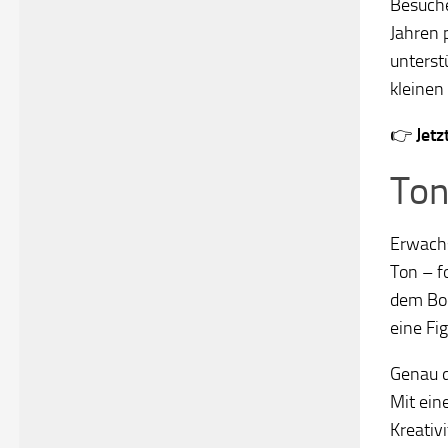
Besuch
Jahren 
unterst
kleinen
👉
Jetz
Ton
Erwachs
Ton – f
dem Bod
eine Fig
Genau d
Mit ei
Kreativ