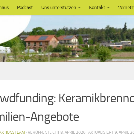
haus
Podcast
Uns unterstützen
Kontakt
Vernet
wdfunding: Keramikbrenno
ilien-Angebote
AKTIONSTEAM
· VERÖFFENTLICHT
8. APRIL 2026
· AKTUALISIERT
9. APRIL 2