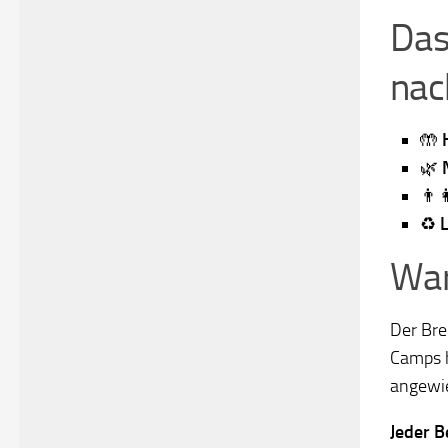
Das
nac
🤲
🌿
👨‍
♻️
L
War
Der Bre
Camps h
angewi
Jeder Be