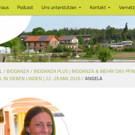
haus
Podcast
Uns unterstützen
Kontakt
Vernet
L /
BIODANZA /
BIODANZA.PLUS | BIODANZA & MEHR! DAS PFI
L IN SIEBEN LINDEN | 22.-26.MAI 2026 /
ANGELA