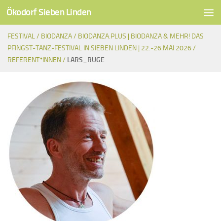
Ökodorf Sieben Linden
Unter dem Inhalt
FESTIVAL /
BIODANZA /
BIODANZA.PLUS | BIODANZA & MEHR! DAS
PFINGST-TANZ-FESTIVAL IN SIEBEN LINDEN | 22.-26.MAI 2026 /
REFERENT*INNEN /
LARS_RUGE