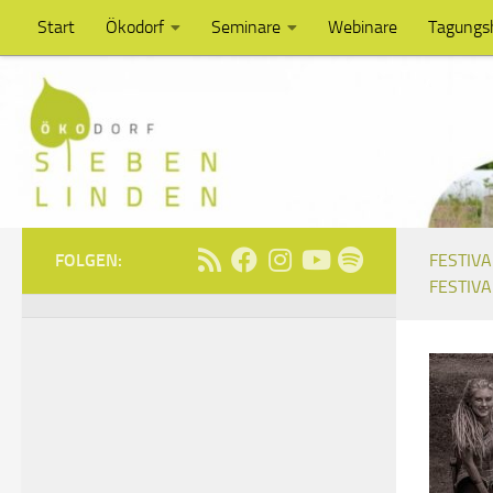
Start
Ökodorf
Seminare
Webinare
Tagungs
Unter dem Inhalt
FOLGEN:
FESTIVA
FESTIVA