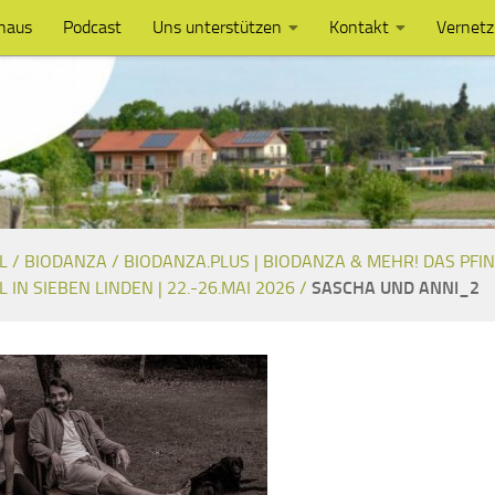
haus
Podcast
Uns unterstützen
Kontakt
Vernet
L /
BIODANZA /
BIODANZA.PLUS | BIODANZA & MEHR! DAS PFI
L IN SIEBEN LINDEN | 22.-26.MAI 2026 /
SASCHA UND ANNI_2