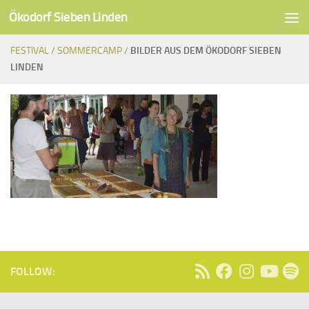
Ökodorf Sieben Linden
Unter dem Inhalt
FESTIVAL /
SOMMERCAMP /
BILDER AUS DEM ÖKODORF SIEBEN
LINDEN
FOLLOW: