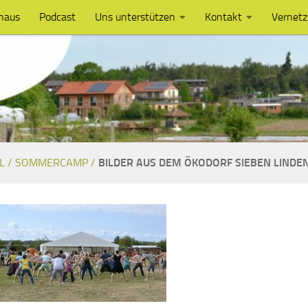
haus
Podcast
Uns unterstützen
Kontakt
Vernet
L /
SOMMERCAMP /
BILDER AUS DEM ÖKODORF SIEBEN LINDE