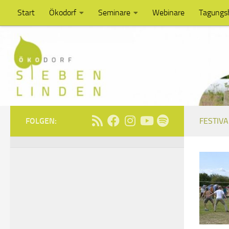
Start
Ökodorf
Seminare
Webinare
Tagungs
Unter dem Inhalt
FOLGEN:
FESTIVA