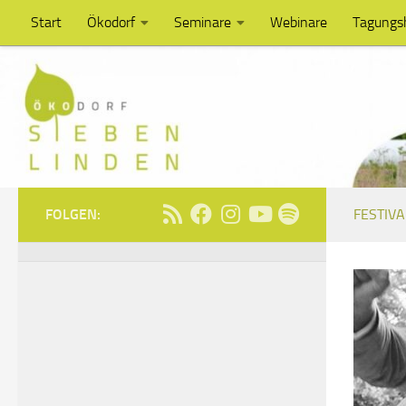
Start
Ökodorf
Seminare
Webinare
Tagungs
Unter dem Inhalt
FOLGEN:
FESTIVA