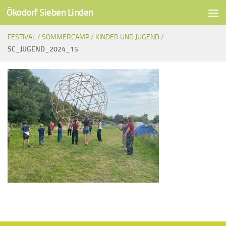
Ökodorf Sieben Linden
Unter dem Inhalt
FESTIVAL /
SOMMERCAMP /
KINDER UND JUGEND /
SC_JUGEND_2024_15