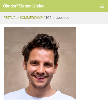
Ökodorf Sieben Linden
Unter dem Inhalt
FESTIVAL /
SOMMERCAMP /
TOBI4-300×300-1