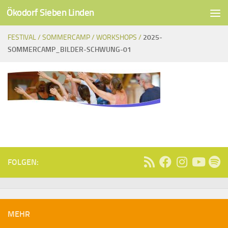
Ökodorf Sieben Linden
Unter dem Inhalt
FESTIVAL /
SOMMERCAMP /
WORKSHOPS /
2025-
SOMMERCAMP_BILDER-SCHWUNG-01
FOLGEN:
MEHR