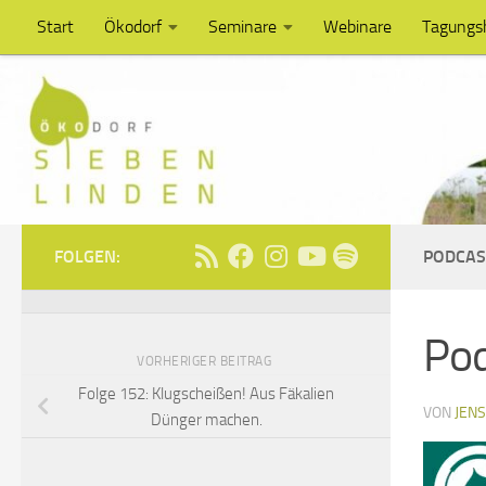
Start
Ökodorf
Seminare
Webinare
Tagungs
Unter dem Inhalt
FOLGEN:
PODCAS
Po
VORHERIGER BEITRAG
Folge 152: Klugscheißen! Aus Fäkalien
VON
JEN
Dünger machen.