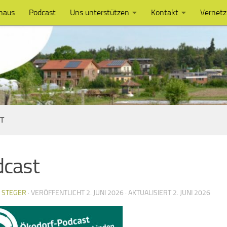
haus
Podcast
Uns unterstützen
Kontakt
Vernet
T
dcast
S STEGER
· VERÖFFENTLICHT
2. JUNI 2026
· AKTUALISIERT
2. JUNI 2026