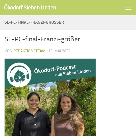
Ökodorf Sieben Linden
Unter dem Inhalt
SL-PC-FINAL-FRANZI-GRÖSSER
SL-PC-final-Franzi-größer
VON
REDAKTIONSTEAM
·
13. MAI 2022