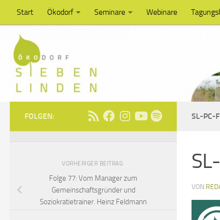
Start
Ökodorf
Seminare
Webinare
Tagungs
Unter dem Inhalt
FOLGEN:
SL-PC-F
SL-
VORHERIGER BEITRAG
Folge 77: Vom Manager zum
VON
RED
Gemeinschaftsgründer und
Soziokratietrainer. Heinz Feldmann