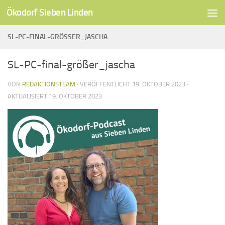
Ökodorf Sieben Linden
Unter dem Inhalt
SL-PC-FINAL-GRÖSSER_JASCHA
SL-PC-final-größer_jascha
VON
REDAKTIONSTEAM
· VERÖFFENTLICHT
19. OKTOBER 2023
·
AKTUALISIERT
19. OKTOBER 2023