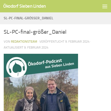
Ökodorf Sieben Linden
Unter dem Inhalt
SL-PC-FINAL-GRÖSSER_DANIEL
SL-PC-final-größer_Daniel
VON
REDAKTIONSTEAM
· VERÖFFENTLICHT
9. FEBRUAR 2024
·
AKTUALISIERT
9. FEBRUAR 2024