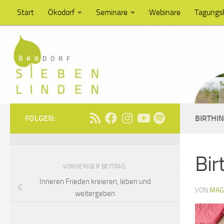
Start
Ökodorf
Seminare
Webinare
Tagungs
Unter dem Inhalt
FOLGEN:
BIRTHI
Bir
VORHERIGER BEITRAG
Inneren Frieden kreieren, leben und
VON
MAG
weitergeben