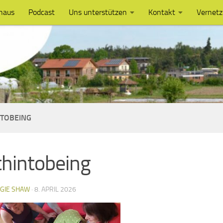
haus
Podcast
Uns unterstützen
Kontakt
Vernet
NTOBEING
thintobeing
GIE SHAW
·
8. APRIL 2026