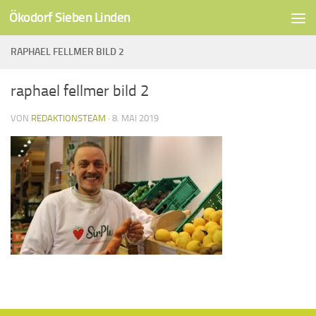
Ökodorf Sieben Linden
Unter dem Inhalt
RAPHAEL FELLMER BILD 2
raphael fellmer bild 2
VON
REDAKTIONSTEAM
·
8. MAI 2019