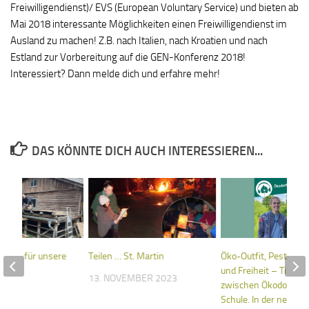
Freiwilligendienst)/ EVS (European Voluntary Service) und bieten ab
Mai 2018 interessante Möglichkeiten einen Freiwilligendienst im
Ausland zu machen! Z.B. nach Italien, nach Kroatien und nach
Estland zur Vorbereitung auf die GEN-Konferenz 2018!
Interessiert? Dann melde dich und erfahre mehr!
DAS KÖNNTE DICH AUCH INTERESSIEREN...
fläche für unsere
Teilen … St. Martin
Öko-Outfit, Pesto-Stu
und Freiheit – Tills J
13. NOVEMBER 2023
zwischen Ökodorf un
025
Schule. In der neuen