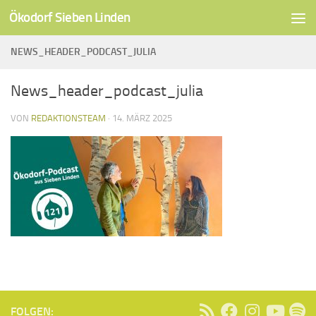
Ökodorf Sieben Linden
Unter dem Inhalt
NEWS_HEADER_PODCAST_JULIA
News_header_podcast_julia
VON
REDAKTIONSTEAM
·
14. MÄRZ 2025
FOLGEN: