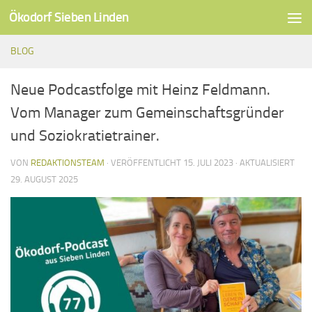
Ökodorf Sieben Linden
Unter dem Inhalt
BLOG
Neue Podcastfolge mit Heinz Feldmann.
Vom Manager zum Gemeinschaftsgründer
und Soziokratietrainer.
VON
REDAKTIONSTEAM
· VERÖFFENTLICHT
15. JULI 2023
· AKTUALISIERT
29. AUGUST 2025