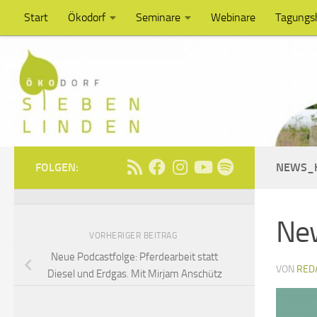
Start
Ökodorf
Seminare
Webinare
Tagungs
Unter dem Inhalt
FOLGEN:
NEWS_
Ne
VORHERIGER BEITRAG
Neue Podcastfolge: Pferdearbeit statt
VON
RED
Diesel und Erdgas. Mit Mirjam Anschütz