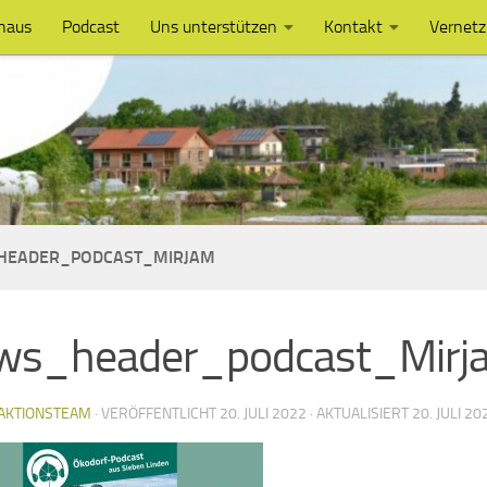
haus
Podcast
Uns unterstützen
Kontakt
Vernet
HEADER_PODCAST_MIRJAM
ws_header_podcast_Mirj
AKTIONSTEAM
· VERÖFFENTLICHT
20. JULI 2022
· AKTUALISIERT
20. JULI 20