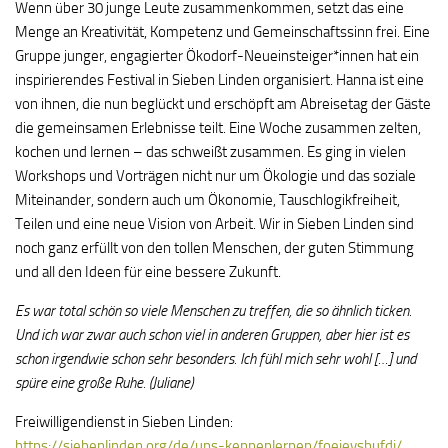
Wenn über 30 junge Leute zusammenkommen, setzt das eine
Menge an Kreativität, Kompetenz und Gemeinschaftssinn frei. Eine
Gruppe junger, engagierter Ökodorf-Neueinsteiger*innen hat ein
inspirierendes Festival in Sieben Linden organisiert. Hanna ist eine
von ihnen, die nun beglückt und erschöpft am Abreisetag der Gäste
die gemeinsamen Erlebnisse teilt. Eine Woche zusammen zelten,
kochen und lernen – das schweißt zusammen. Es ging in vielen
Workshops und Vorträgen nicht nur um Ökologie und das soziale
Miteinander, sondern auch um Ökonomie, Tauschlogikfreiheit,
Teilen und eine neue Vision von Arbeit. Wir in Sieben Linden sind
noch ganz erfüllt von den tollen Menschen, der guten Stimmung
und all den Ideen für eine bessere Zukunft.
Es war total schön so viele Menschen zu treffen, die so ähnlich ticken.
Und ich war zwar auch schon viel in anderen Gruppen, aber hier ist es
schon irgendwie schon sehr besonders. Ich fühl mich sehr wohl […] und
spüre eine große Ruhe. (Juliane)
Freiwilligendienst in Sieben Linden:
https://siebenlinden.org/de/uns-kennenlernen/foejevsbufdi/