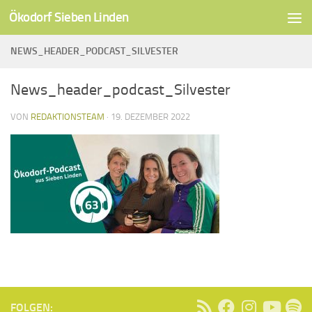
Ökodorf Sieben Linden
Unter dem Inhalt
NEWS_HEADER_PODCAST_SILVESTER
News_header_podcast_Silvester
VON
REDAKTIONSTEAM
·
19. DEZEMBER 2022
FOLGEN: