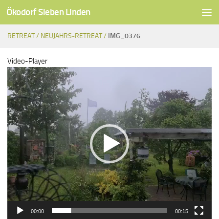
Ökodorf Sieben Linden
Unter dem Inhalt
RETREAT /
NEUJAHRS-RETREAT /
IMG_0376
Video-Player
00:00
00:15