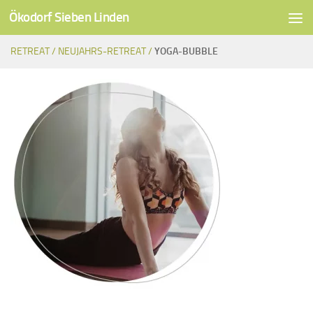
Ökodorf Sieben Linden
Unter dem Inhalt
RETREAT /
NEUJAHRS-RETREAT /
YOGA-BUBBLE