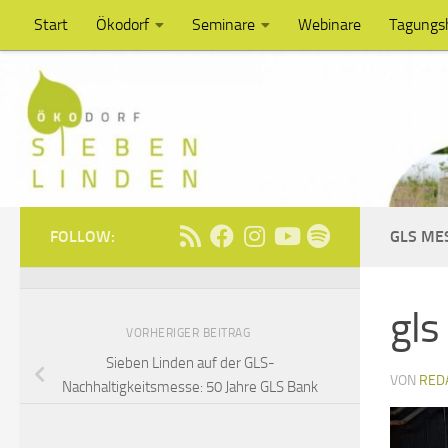
Start
Ökodorf
Seminare
Webinare
Tagungs
Unter dem Inhalt
FOLLOW:
GLS ME
gls
VORHERIGER BEITRAG
Sieben Linden auf der GLS-
VON
RED
Nachhaltigkeitsmesse: 50 Jahre GLS Bank