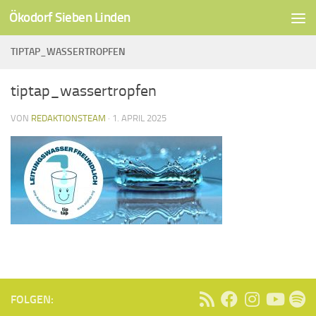
Ökodorf Sieben Linden
Unter dem Inhalt
TIPTAP_WASSERTROPFEN
tiptap_wassertropfen
VON
REDAKTIONSTEAM
·
1. APRIL 2025
FOLGEN: