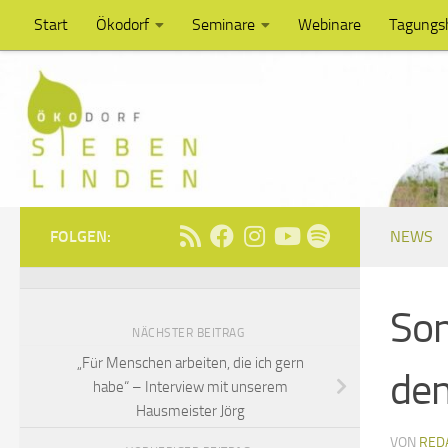
Start
Ökodorf
Seminare
Webinare
Tagungs
Unter dem Inhalt
FOLGEN:
NEWS
Som
NÄCHSTER BEITRAG
„Für Menschen arbeiten, die ich gern
den
habe“ – Interview mit unserem
Hausmeister Jörg
VON
RED