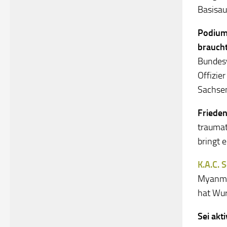
Basisau
Podium
brauch
Bundes
Offizier
Sachse
Frieden
traumat
bringt 
K.A.C. 
Myanmar
hat Wur
Sei akt