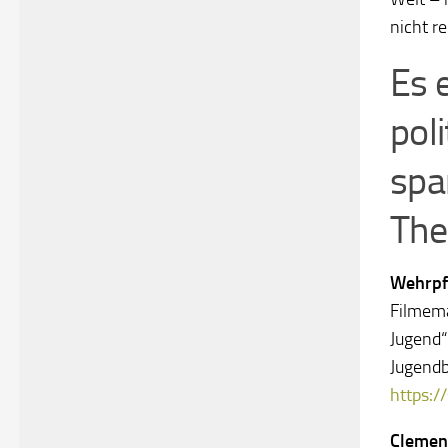
nicht r
Es 
pol
spa
The
Wehrpfl
Filmema
Jugend“
Jugendb
https:
Clemen