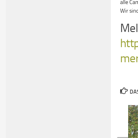
alle Ca
Wir sin
Mel
htt
me
DAS