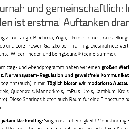
urnah und gemeinschaftlich: I
den ist erstmal Auftanken dran
ags: ConTango, Biodanza, Yoga, Ukulele Lernen, Aufstellungs
p und Core-Power-Ganzkörper-Training. Diesmal neu: Verti
nst, Wilder Frieden und beingSound® (deine Stimme).
hmittag- und Abendprogramm haben wir einen
großen Werk
nz, Nervensystem-Regulation und gewaltfreie Kommunikat
 beginnt (auch) in mir.
Täglich bieten wir moderierte Aust
reis, Queerkreis, Männerkreis, ImPuls-Kreis, Kambium-Krei
hre). Diese Sharings bieten auch Raum für eine Einbettung p
.
n jedem Nachmittag:
Singen ist Lebendigkeit ! Mehrstimmige 
mal flott und rhythmisch, mal getragen, laut oder leise. Not