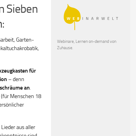
n Sieben
:
arbeit, Garten-
Webinare, Lernen on-demand von
kaltuchakrobatik,
Zuhause.
zeugkasten für
ion
– denn
auschräume an
.
s (für Menschen 18
ersönlicher
Lieder aus aller
enkenntnisse sind