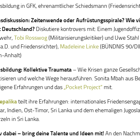
sbildung in GFK, ehrenamtlicher Schiedsmann (Friedensricht
sdiskussion: Zeitenwende oder Aufrüstungsspirale? Wie v
t Deutschland?
Diskutiere kontrovers mit: Einem Jugendoffiz
wehr,
Tobi Rosswog
(Militarisierungskritiker) und Uwe Sta
 a.D. und Friedensrichter),
Madeleine Linke
(BÜNDNIS 90/D
n-Anhalt)
sbildung: Kollektive Traumata
– Wie Krisen ganze Gesellsc
isieren und welche Wege herausführen. Sonita Mbah aus B
eigene Erfahrungen und das
„Pocket Project“
mit.
Sepalika
teilt ihre Erfahrungen: internationales Friedenseng
, Indien, Ost-Timor, Sri Lanka und dem ehemaligen Jugosla
zeln in Sri Lanka.
iv dabei – bring deine Talente und Ideen mit!
An den Nachm