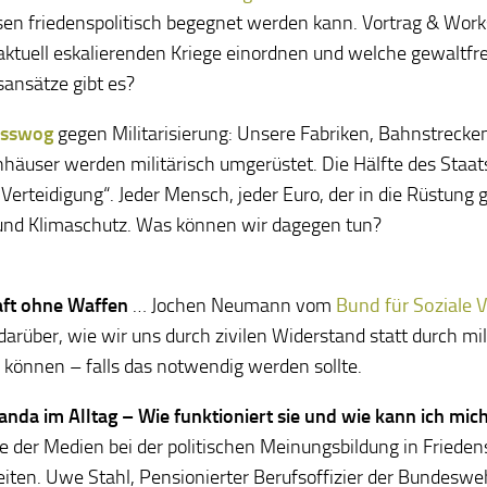
sen friedenspolitisch begegnet werden kann. Vortrag & Wor
 aktuell eskalierenden Kriege einordnen und welche gewaltfr
ansätze gibt es?
osswog
gegen Militarisierung: Unsere Fabriken, Bahnstrecke
häuser werden militärisch umgerüstet. Die Hälfte des Staats
„Verteidigung“. Jeder Mensch, jeder Euro, der in die Rüstung g
und Klimaschutz. Was können wir dagegen tun?
ft ohne Waffen
… Jochen Neumann vom
Bund für Soziale 
 darüber, wie wir uns durch zivilen Widerstand statt durch mi
können – falls das notwendig werden sollte.
nda im Alltag – Wie funktioniert sie und wie kann ich mic
le der Medien bei der politischen Meinungsbildung in Frieden
eiten. Uwe Stahl, Pensionierter Berufsoffizier der Bundeswe