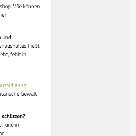
kshop. Wie können
eien
n und
haushaltes fließt
eht, fehlt in
Verteidigung
litärische Gewalt
h schützen?
s- und in
hr.