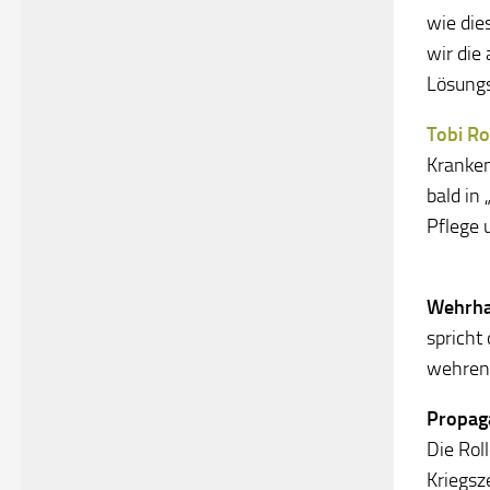
wie die
wir die
Lösungs
Tobi R
Kranken
bald in 
Pflege 
Wehrha
spricht
wehren 
Propaga
Die Rol
Kriegsz