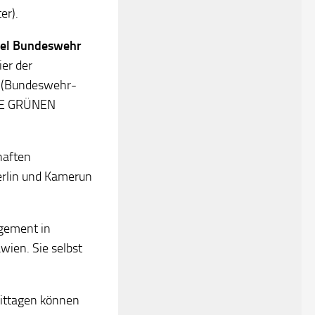
er).
iel Bundeswehr
ier der
hl (Bundeswehr-
IE GRÜNEN
haften
erlin und Kamerun
agement in
wien. Sie selbst
ittagen können