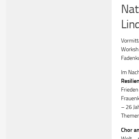
Nat
Lin
Vormitt
Worksho
Fadenku
Im Nac
Resilie
Frieden
Frauenk
– 26 Ja
Themen
Chor a
Welt – 