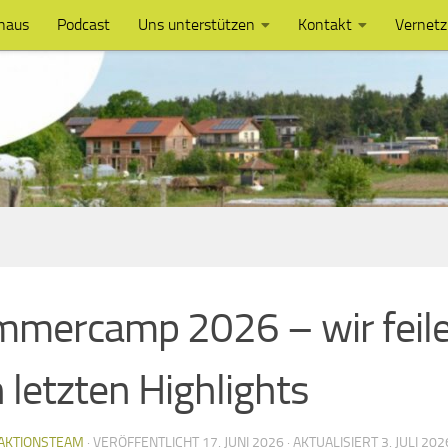
haus
Podcast
Uns unterstützen
Kontakt
Vernet
mercamp 2026 – wir feil
 letzten Highlights
AKTIONSTEAM
· VERÖFFENTLICHT
17. JUNI 2026
· AKTUALISIERT
3. JULI 202