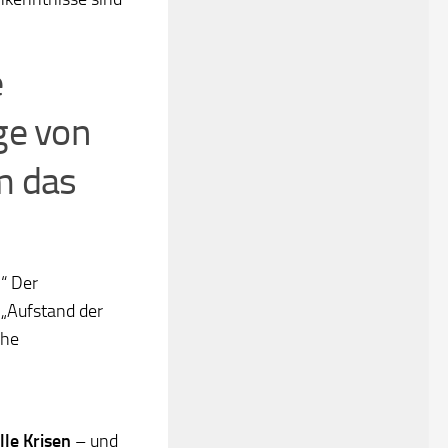
e
ge von
m das
“ Der
 „Aufstand der
che
lle Krisen
– und