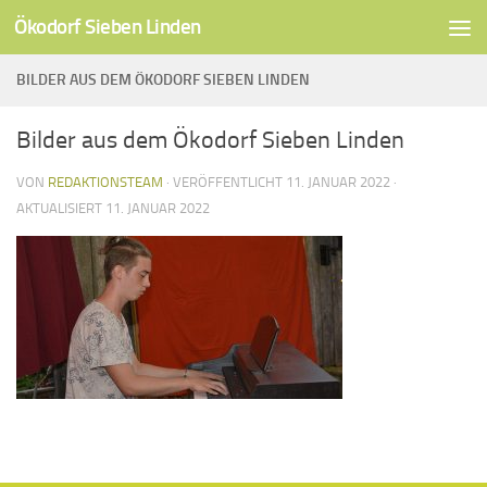
Ökodorf Sieben Linden
Unter dem Inhalt
BILDER AUS DEM ÖKODORF SIEBEN LINDEN
Bilder aus dem Ökodorf Sieben Linden
VON
REDAKTIONSTEAM
· VERÖFFENTLICHT
11. JANUAR 2022
·
AKTUALISIERT
11. JANUAR 2022