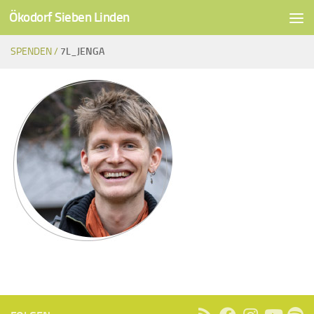
Ökodorf Sieben Linden
Unter dem Inhalt
SPENDEN /
7L_JENGA