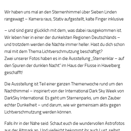
Wir haben uns mal an den Sternenhimmel über Sieben Linden
rangewagt – Kamera raus, Stativ aufgestellt, kalte Finger inklusive
– und sind ganz glücklich mit dem, was dabei rausgekommen ist.
Wir leben hier in einer der dunkelsten Regionen Deutschlands –
und trotzdem werden die Nächte immer heller. Hast du dich schon
mal mit dem Thema Lichtverschmutzung beschäftigt?
Zwei unserer Fotos haben es in die Ausstellung „Sternenklar – auf
den Spuren der dunklen Nacht“ im Haus der Flüsse in Havelberg
geschafft!
Die Ausstellung ist Teil einer ganzen Themenwoche rund um den
Nachthimmel – inspiriert von der International Dark Sky Week von
DarkSky International. Es geht um Sternenparks, um den Zauber
echter Dunkelheit – und darum, wie wir gemeinsam aktiv gegen
Lichtverschmutzung werden können.
Falls ihr in der Nähe seid: Schaut euch die wundervollen Astrofotos
aus der Altmark an. Und vielleicht bekommt ihr auch Lust, selbst