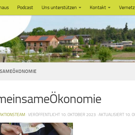
haus
Podcast
Uns unterstützen
Kontakt
Vernet
NSAMEÖKONOMIE
meinsameÖkonomie
AKTIONSTEAM
· VERÖFFENTLICHT
10. OKTOBER 2023
· AKTUALISIERT
10. 