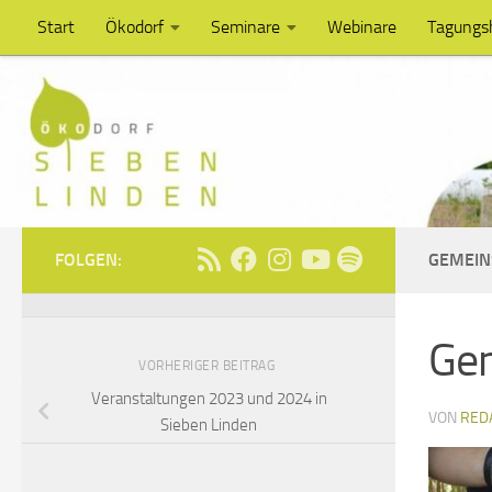
Start
Ökodorf
Seminare
Webinare
Tagungs
Unter dem Inhalt
FOLGEN:
GEMEI
Ge
VORHERIGER BEITRAG
Veranstaltungen 2023 und 2024 in
VON
RED
Sieben Linden