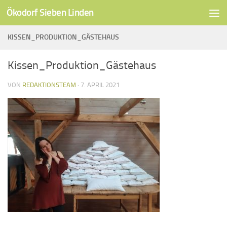
Ökodorf Sieben Linden
Unter dem Inhalt
KISSEN_PRODUKTION_GÄSTEHAUS
Kissen_Produktion_Gästehaus
VON
REDAKTIONSTEAM
·
7. APRIL 2021