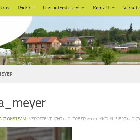
haus
Podcast
Uns unterstützen
Kontakt
Vernet
MEYER
na_meyer
AKTIONSTEAM
· VERÖFFENTLICHT
8. OKTOBER 2019
· AKTUALISIERT
8. OK