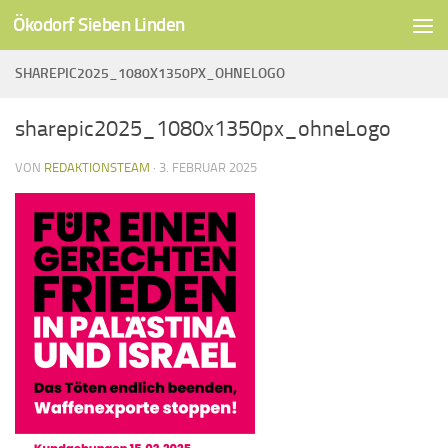
Ökodorf Sieben Linden
Unter dem Inhalt
SHAREPIC2025_1080X1350PX_OHNELOGO
sharepic2025_1080x1350px_ohneLogo
VON
REDAKTIONSTEAM
·
3. FEBRUAR 2025