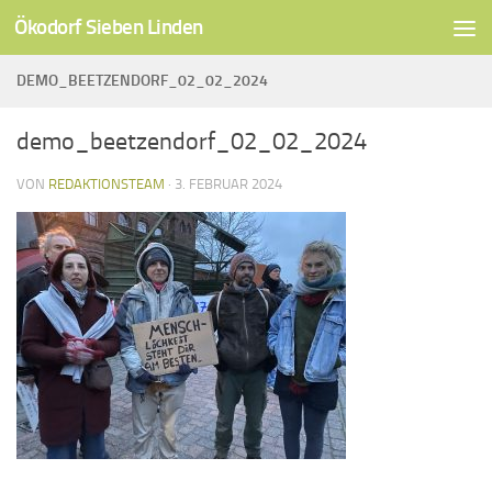
Ökodorf Sieben Linden
Unter dem Inhalt
DEMO_BEETZENDORF_02_02_2024
demo_beetzendorf_02_02_2024
VON
REDAKTIONSTEAM
·
3. FEBRUAR 2024