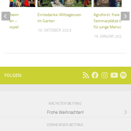
ndeln beim
Erntedanke-Mittagessen
Agroforst: freie
München –
im Garten
Seminarplätze (nicht 
ls Beispiel
für junge Menschen
10. OKTOBER 2023
026
19. JANUAR 2023
FOLGEN:
NÄCHSTER BEITRAG
Frohe Weihnachten!
VORHERIGER BEITRAG