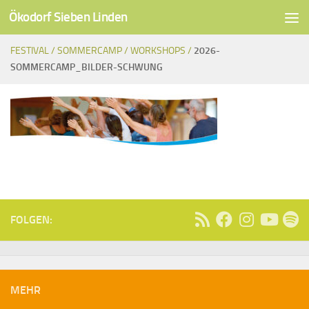
Ökodorf Sieben Linden
Unter dem Inhalt
FESTIVAL /
SOMMERCAMP /
WORKSHOPS /
2026-
SOMMERCAMP_BILDER-SCHWUNG
FOLGEN:
MEHR